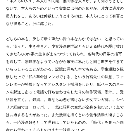
・本人らの人生、本人らの問題。無関係な人々が、よく知ろうともし
ないで、本人らのためといって実際には何のためだか、片方に過度の
肩入れをし、あるいは仲裁しようとするのは、本人らにとって有害と
なり得ること。肝に銘じた。
どちらの本も、決して暗く重たい告白本なんかではない、と思ってい
る。淡々と、生き生きと、少女漫画創世記ともいえる時代を駆け抜け
てきた2人の作家の生きざまをつづっておられ、各時代の日常の描写
を通して、別世界なようでいながら確実に私たちと同じ世界を生きて
いらっしゃることがわかる、記憶に満ちた本でもある。学生運動を観
察した上で「私の革命はマンガでする」という竹宮先生の決意、ファ
ンレターが発端となってアシスタント採用をしたり、紙ベースのネー
ムを郵送しあって電話で打ち合わせをしたりの制作現場、墨汁。。受
話器を置く。。銭湯。。道ならぬ恋が書けない少女マンガ誌。。シベ
リア経由でヨーロッパ。。一気に昭和の空気が全身を包むという点で
は共通するものがあった。また漫画を描くという創作活動の凄まじさ
も、一応漫画好きとして理解はしていたものの、「時代」を創った両
者から伝わってくるものはまた一味違っていた。