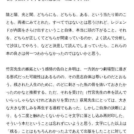
陰と陽、光と闇、どちらにも、どちらも、ある、という当たり前のこ
とも、両者にみてとれた。すべてではないとは思うけれど、レジェン
ドが内面をさらけ出すということ自体、本当に頭の下がること。それ
を、どちらが正しくてどちらが間違っているのか、よく読んで分析し
て沙汰してやろう、などと決意して読んでしまっていたら、これらの
本の良さは何一つわからなかったのではないかと思う。
竹宮先生の嫉妬という感情の告白と弁明は、一方的かつ劇場型に過ぎ
る形式だった可能性はあるものの、その意志自体は尊いものだとおも
う。残された人生のために、のどに刺さった魚の骨を抜いておきたか
ったのかなと推察する。ただ、それを受けた（竹宮先生の本を読んで
いらっしゃらないけれどあおりを受けた）萩尾先生にとっては、大き
な大きな苦しみを再生する過程でもあった、しかしご自身の決断によ
り、もう二度と触れたくないからこそ文字に落とし込み再封印した、
そういう本だということは忘れずにいようと思う。文字にした以上は
「残る」ことはもちろんわかった上であえて出版をしたことに対して