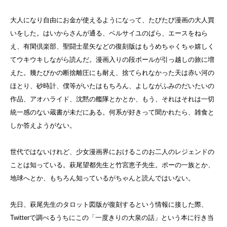
大人になり自由にお金が使えるようになって、たびたび漫画の大人買
いをした。はいからさんが通る、ベルサイユのばら、エースをねら
え、有閑倶楽部、聖闘士星矢などの復刻版はもうめちゃくちゃ嬉しく
てウキウキしながら読んだ。漫画入りの段ボールが引っ越しの旅に増
えた。幾たびかの断捨離圧にも耐え、捨てられなかった天は赤い河の
ほとり、砂時計、僕等がいたはもちろん、よしながふみのだいたいの
作品、アオハライド、沈黙の艦隊とかとか、もう、それはそれは一切
統一感のない蔵書が未だにある。何系が好きって聞かれたら、雑食と
しか答えようがない。
世代ではないけれど、少女漫画界におけるこのお二人のレジェンドの
ことは知っている。萩尾望都先生と竹宮恵子先生。ポーの一族とか、
地球へとか、もちろん知っているがちゃんと読んではいない。
先日、萩尾先生のタロット図版が復刻するという情報に接した際、
Twitterで調べるうちにこの「一度きりの大泉の話」という本に行き当