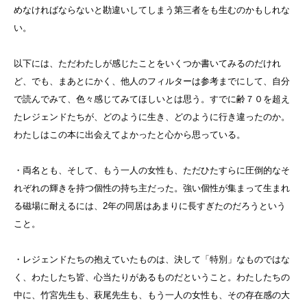
めなければならないと勘違いしてしまう第三者をも生むのかもしれな
い。
以下には、ただわたしが感じたことをいくつか書いてみるのだけれ
ど、でも、まあとにかく、他人のフィルターは参考までにして、自分
で読んでみて、色々感じてみてほしいとは思う。すでに齢７０を超え
たレジェンドたちが、どのように生き、どのように行き違ったのか。
わたしはこの本に出会えてよかったと心から思っている。
・両名とも、そして、もう一人の女性も、ただひたすらに圧倒的なそ
れぞれの輝きを持つ個性の持ち主だった。強い個性が集まって生まれ
る磁場に耐えるには、2年の同居はあまりに長すぎたのだろうという
こと。
・レジェンドたちの抱えていたものは、決して「特別」なものではな
く、わたしたち皆、心当たりがあるものだということ。わたしたちの
中に、竹宮先生も、萩尾先生も、もう一人の女性も、その存在感の大