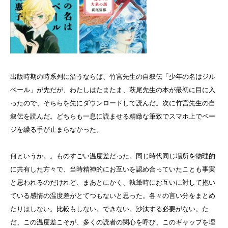
出版時期の時系列に沿うならば、竹宮先生の自叙伝「少年の名はジル
ベール」が先だが、わたしはたまたま、萩尾先生の本が最初に目に入
ったので、そちらを先にダウンロードして読んだ。次に竹宮先生の自
叙伝を読んだ。どちらも一息に読ませる精緻な筆致でスマホ上でペー
ジを繰る手が止まらなかった。
何というか。。ものすごい温度差だった。同じ時代同じ場所を物理的
に共有した方々で、当時精神的にお互いを認め合っていたことも事実
と思われるのだけれど、まあとにかく、執筆時にお互いに対して抱い
ている感情の温度差がとてつもないと思った。各々の言い分をまとめ
たりはしない。比較もしない。できない。沙汰する必要がない。た
だ、この温度差こそが、多くの読者の関心を呼び、このギャップを埋