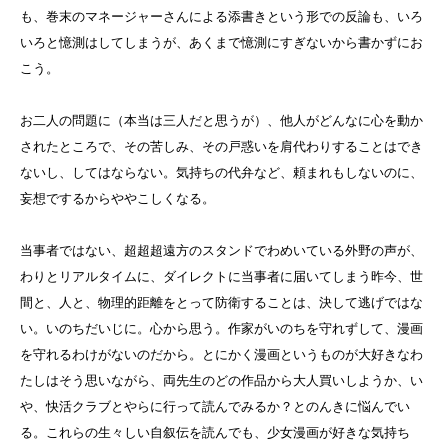
も、巻末のマネージャーさんによる添書きという形での反論も、いろ
いろと憶測はしてしまうが、あくまで憶測にすぎないから書かずにお
こう。
お二人の問題に（本当は三人だと思うが）、他人がどんなに心を動か
されたところで、その苦しみ、その戸惑いを肩代わりすることはでき
ないし、してはならない。気持ちの代弁など、頼まれもしないのに、
妄想でするからややこしくなる。
当事者ではない、超超超遠方のスタンドでわめいている外野の声が、
わりとリアルタイムに、ダイレクトに当事者に届いてしまう昨今、世
間と、人と、物理的距離をとって防衛することは、決して逃げではな
い。いのちだいじに。心から思う。作家がいのちを守れずして、漫画
を守れるわけがないのだから。とにかく漫画というものが大好きなわ
たしはそう思いながら、両先生のどの作品から大人買いしようか、い
や、快活クラブとやらに行って読んでみるか？とのんきに悩んでい
る。これらの生々しい自叙伝を読んでも、少女漫画が好きな気持ち