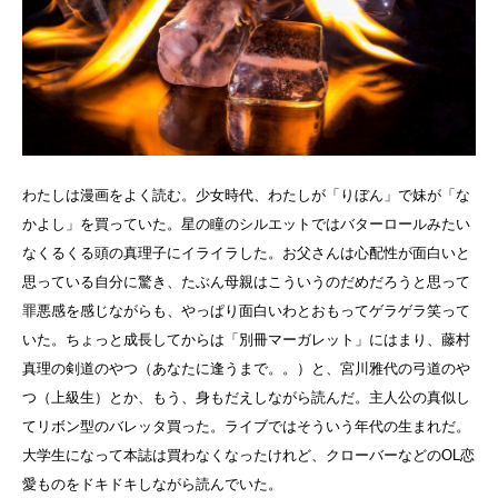
わたしは漫画をよく読む。少女時代、わたしが「りぼん」で妹が「な
かよし」を買っていた。星の瞳のシルエットではバターロールみたい
なくるくる頭の真理子にイライラした。お父さんは心配性が面白いと
思っている自分に驚き、たぶん母親はこういうのだめだろうと思って
罪悪感を感じながらも、やっぱり面白いわとおもってゲラゲラ笑って
いた。ちょっと成長してからは「別冊マーガレット」にはまり、藤村
真理の剣道のやつ（あなたに逢うまで。。）と、宮川雅代の弓道のや
つ（上級生）とか、もう、身もだえしながら読んだ。主人公の真似し
てリボン型のバレッタ買った。ライブではそういう年代の生まれだ。
大学生になって本誌は買わなくなったけれど、クローバーなどのOL恋
愛ものをドキドキしながら読んでいた。