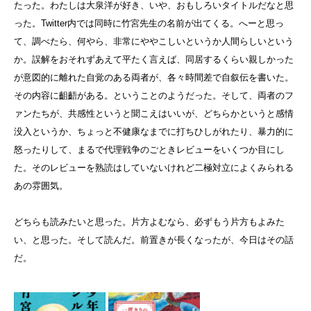
たった。わたしは大泉洋が好き、いや、おもしろいタイトルだなと思
った。Twitter内では同時に竹宮先生の名前が出てくる。へーと思っ
て、調べたら、何やら、非常にややこしいというか人間らしいという
か。誤解をおそれずあえて平たく言えば、同居するくらい親しかった
が意図的に離れた自覚のある両者が、各々時間差で自叙伝を書いた。
その内容に齟齬がある。ということのようだった。そして、両者のフ
ァンたちが、共感性というと聞こえはいいが、どちらかというと感情
没入というか、ちょっと不健康なまでに打ちひしがれたり、暴力的に
怒ったりして、まるで代理戦争のごときレビューをいくつか目にし
た。そのレビューを熟読はしていないけれど二極対立によくみられる
あの雰囲気。
どちらも読みたいと思った。片方よむなら、必ずもう片方もよみた
い、と思った。そして読んだ。前置きが長くなったが、今日はその話
だ。