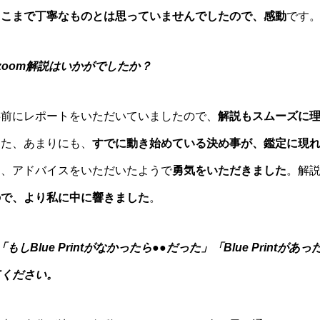
ここまで丁寧なものとは思っていませんでしたので、感動
です
 zoom解説はいかがでしたか？
事前にレポートをいただいていましたので、
解説もスムーズに
また、あまりにも、
すでに動き始めている決め事が、
鑑定に現
う、ア
ドバイスをいただいたようで
勇気をいただきました
。解
ので、より私に中に響きま
した
。
 「もしBlue Printがなかったら●●だった」「Blue Pri
てください。