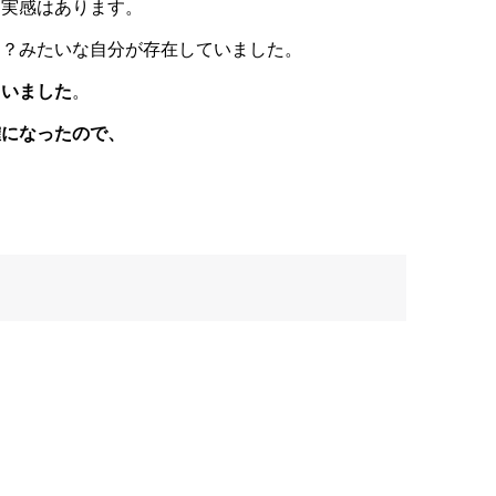
と実
感はあります。
な？みたいな自分が存在していました。
もいました
。
確に
なったので、
。