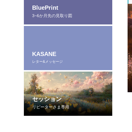
BluePrint
3~6か月先の見取り図
KASANE
レター&メッセージ
セッション
リピーターさま専用