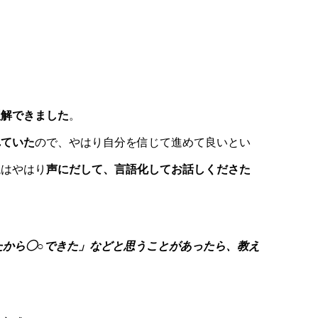
。
理解
できました
。
れていた
ので、やはり自分を信じて進めて良いとい
説はやはり
声にだして、言語化してお話しくださた
ntがあったから◯○できた」などと思うことがあったら、
教え