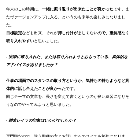
年末のこの時期に、
一緒に振り返りが出来たことが良かった
です。ま
たヴァージョンアップに入る、というのも来年の楽しみになりまし
た。
目標設定
なども出来、それが
押し付けがましくないので、抵抗感な
く
取り入れやすい
と思いました。
- 実際に取り入れた、または取り入れようとおもっている、具体的な
アドバイスがありましたか？
仕事の場面でのスタンスの取り方というか、気持ちの持ちようなど
具
体的に話し合えたことが良かった
です。
同じテーマの文章を、長さを変えて書くというのが良い練習になり
そ
うなのでやってみようと思いました。
- 碧宮レイラの印象はいかがでしたか？
専門職なので、違う職種の方とお話しするのはとても勉強になりま