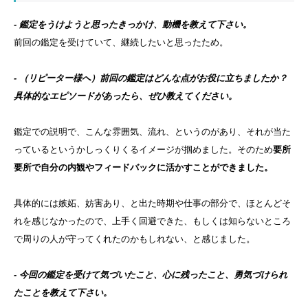
- 鑑定をうけようと思ったきっかけ、動機を教えて下さい。
前回の鑑定を受けていて、継続したいと思ったため。
- （リピーター様へ）前回の鑑定はどんな点がお役に立ちましたか？
具体的なエピソードがあったら、ぜひ教えてください。
鑑定での説明で、こんな雰囲気、流れ、というのがあり、それが当
た
っているというかしっくりくるイメージが掴めました。そのため
要所
要所で自分の内観やフィードバックに活かすことができました
。
具体的には嫉妬、妨害あり、と出た時期や仕事の部分で、ほとんど
そ
れを感じなかったので、上手く回避できた、もしくは知らないと
ころ
で周りの人が守ってくれたのかもしれない、と感じました。
- 今回の鑑定を受けて気づいたこと、心に残ったこと、勇気づけられ
たことを教えて下さい。